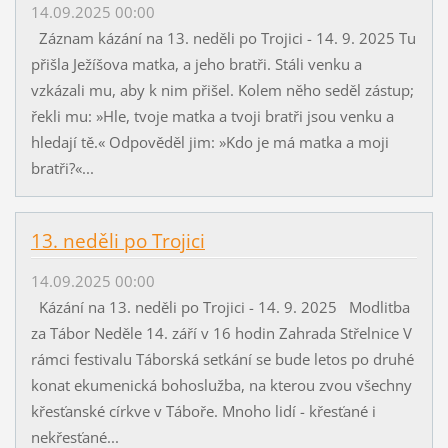
14.09.2025 00:00
Záznam kázání na 13. neděli po Trojici - 14. 9. 2025 Tu
přišla Ježíšova matka, a jeho bratři. Stáli venku a
vzkázali mu, aby k nim přišel. Kolem něho seděl zástup;
řekli mu: »Hle, tvoje matka a tvoji bratři jsou venku a
hledají tě.« Odpověděl jim: »Kdo je má matka a moji
bratři?«...
13. neděli po Trojici
14.09.2025 00:00
Kázání na 13. neděli po Trojici - 14. 9. 2025 Modlitba
za Tábor Neděle 14. září v 16 hodin Zahrada Střelnice V
rámci festivalu Táborská setkání se bude letos po druhé
konat ekumenická bohoslužba, na kterou zvou všechny
křesťanské církve v Táboře. Mnoho lidí - křesťané i
nekřesťané...