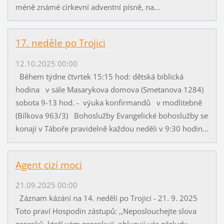
méně známé církevní adventní písně, na...
17. neděle po Trojici
12.10.2025 00:00
Během týdne čtvrtek 15:15 hod: dětská biblická
hodina v sále Masarykova domova (Smetanova 1284)
sobota 9-13 hod. - výuka konfirmandů v modlitebně
(Bílkova 963/3) Bohoslužby Evangelické bohoslužby se
konají v Táboře pravidelně každou neděli v 9:30 hodin...
Agent cizí moci
21.09.2025 00:00
Záznam kázání na 14. neděli po Trojici - 21. 9. 2025
Toto praví Hospodin zástupů: ,,Neposlouchejte slova
proroků, kteří vám prorokují, obluzují vás přeludy,