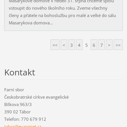
Masarykově domově V neděli 31. srpna chceme spolu
vstoupit do nového školního roku. Zveme všechny
členy a přátele na bohoslužbu pro malé a velké do sálu
Masarykova domova...
<<
<
3
4
5
6
7
>
>>
Kontakt
Farní sbor
Českobratrské církve evangelické
Bílkova 963/3
390 02 Tábor
Telefon: 770 679 912
tabor@ev
angnet.c
z