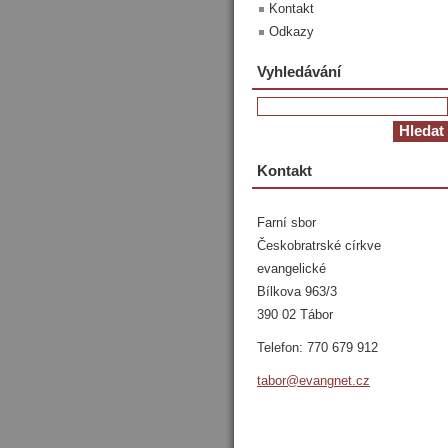
Kontakt
Odkazy
Vyhledávání
Kontakt
Farní sbor
Českobratrské církve
evangelické
Bílkova 963/3
390 02 Tábor
Telefon: 770 679 912
tabor@ev
angnet.c
z