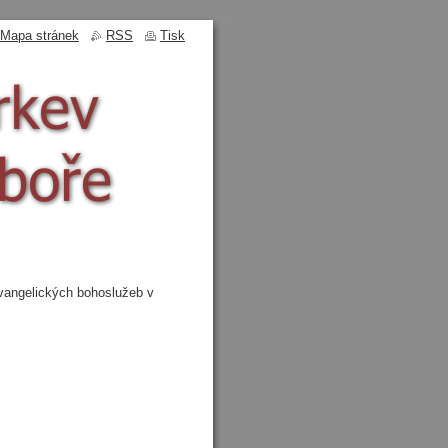
Mapa stránek
RSS
Tisk
vangelických bohoslužeb v