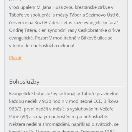
ýročí upálení M. Jana Husa zvou křesťanské církve v
Táboře ve spolupráci s městy Tábor a Sezimovo Ústí 6.
července na Kozí Hrádek. Letos káže evangelický farář
Ondřej Titěra, člen synondní rady Českobratrské církve
evangelické. Pozor: V modlitebně v Bílkově ulice se
v tento den bohoslužba nekoná!
Plakát
Bohoslužby
Evangelické bohoslužby se konají v Táboře pravidelně
každou neděli v 9:30 hodin v modlitebně ČCE, Bílkova
963/3, první neděli v měsíci s vysluhováním Večeře
Páně (VP) a s malým pohoštěním po bohoslužbě.
Některá nedělní shromáždění, například o svátcích, se
konají v sálu Masarykova domova, Smetanova 1284.