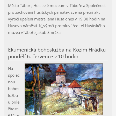
Město Tábor , Husitské muzeum v Táboře a Společnost
pro zachování husitských památek zve na pietní akt
výročí upálení mistra Jana Husa dnes v 19,30 hodin na
Husovo náměstí. K_výročí promluví ředitel Husitského
muzea vTáboře Jakub Smrčka.
Ekumenická bohoslužba na Kozím Hrádku
pondělí 6. července v 10 hodin
Na
společ
nou
bohos
lužbu
u příle
žitosti
611. v