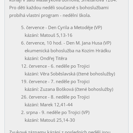
Pro děti každou neděli současně s bohoslužbami
probíhá vlastní program - nedělní škola.
5. července - Den Cyrila a Metoděje (VP)
kázání: Matouš 5,13-16
6. července, 10 hod. - Den M. Jana Husa (VP)
ekumenická bohoslužba na Kozím Hrádku
kázání: Ondřej Titěra
12. července - 6. neděle po Trojici
kázání: Věra Soběslavská (čtené bohoslužby)
19. července - 7. neděle po Trojici
kázání: Zuzana Bošková (čtené bohoslužby)
26. července - 8. neděle po Trojici
kázání: Marek 12,41-44
2. srpna - 9. neděle po Trojici (VP)
kázání: Matouš 25,14-30
Zvukové záznamy kázání z posledních nedělí jsou