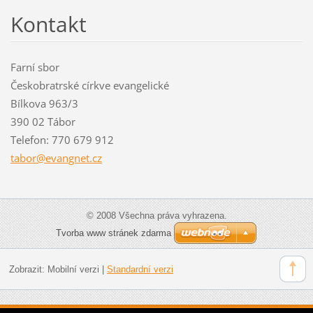
Kontakt
Farní sbor
Českobratrské církve evangelické
Bílkova 963/3
390 02 Tábor
Telefon: 770 679 912
tabor@ev
angnet.c
z
© 2008 Všechna práva vyhrazena.
Tvorba www stránek zdarma
Zobrazit:
Mobilní verzi
|
Standardní verzi