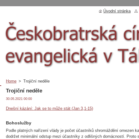
Úvodní stránka
Home
>
Trojiční neděle
Trojiční neděle
30.05.2021 00:00
Dnešní kázání: Jak se to může stát (Jan 3,1-15)
Bohoslužby
Podle platných nařízení vlády je počet účastníků shromáždění omezen kap
dodržet minimální odstup mezi účastníky z odlišných domácností. Proto 