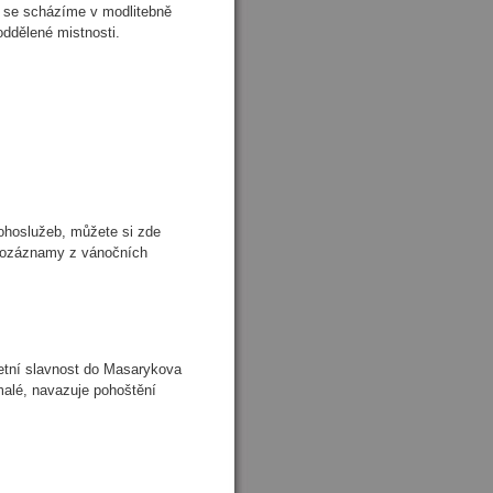
 se scházíme v modlitebně
oddělené mistnosti.
ohoslužeb, můžete si zde
eozáznamy z vánočních
etní slavnost do Masarykova
alé, navazuje pohoštění