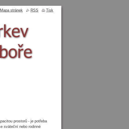
Mapa stránek
RSS
Tisk
acitou prostorů - je potřeba
se sváteční nebo rodinné