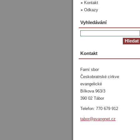
Kontakt
Odkazy
Vyhledávání
Kontakt
Farní sbor
Českobratrské církve
evangelické
Bílkova 963/3
390 02 Tábor
Telefon: 770 679 912
tabor@ev
angnet.c
z