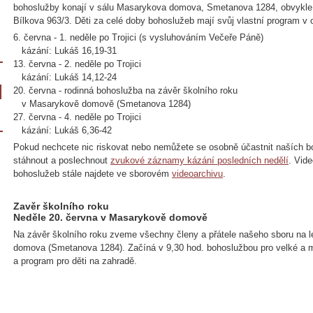
bohoslužby konají v sálu Masarykova domova, Smetanova 1284, obvykle
Bílkova 963/3. Děti za celé doby bohoslužeb mají svůj vlastní program v 
6. června - 1. neděle po Trojici (s vysluhováním Večeře Páně)
kázání: Lukáš 16,19-31
13. června - 2. neděle po Trojici
kázání: Lukáš 14,12-24
20. června - rodinná bohoslužba na závěr školního roku
v Masarykově domově (Smetanova 1284)
27. června - 4. neděle po Trojici
kázání: Lukáš 6,36-42
Pokud nechcete nic riskovat nebo nemůžete se osobně účastnit naších b
stáhnout a poslechnout
zvukové záznamy kázání posledních nedělí
. Vid
bohoslužeb stále najdete ve sborovém
videoarchivu
.
Zavěr školního roku
Neděle 20. června v Masarykově domově
Na závěr školního roku zveme všechny členy a přátele našeho sboru na l
domova (Smetanova 1284). Začíná v 9,30 hod. bohoslužbou pro velké a m
a program pro děti na zahradě.