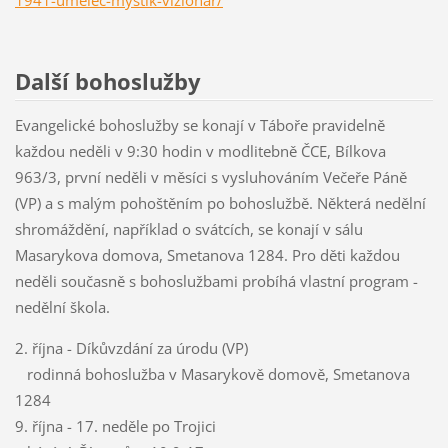
1941-umelec-mystik-vizionar/
Další bohoslužby
Evangelické bohoslužby se konají v Táboře pravidelně
každou neděli v 9:30 hodin v modlitebně ČCE, Bílkova
963/3, první neděli v měsíci s vysluhováním Večeře Páně
(VP) a s malým pohoštěním po bohoslužbě. Některá nedělní
shromáždění, například o svátcích, se konají v sálu
Masarykova domova, Smetanova 1284. Pro děti každou
neděli současně s bohoslužbami probíhá vlastní program -
nedělní škola.
2. října - Díkůvzdání za úrodu (VP)
rodinná bohoslužba v Masarykově domově, Smetanova
1284
9. října - 17. neděle po Trojici