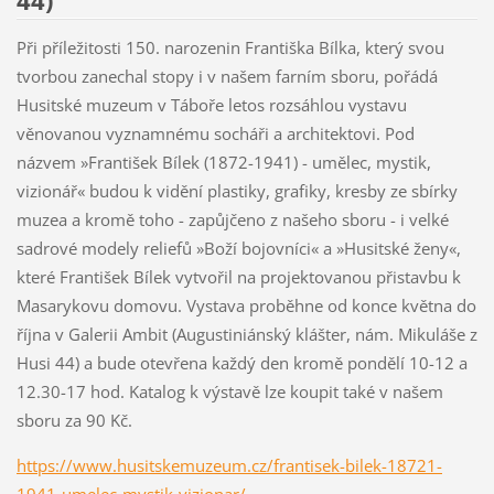
44)
Při příležitosti 150. narozenin Františka Bílka, který svou
tvorbou zanechal stopy i v našem farním sboru, pořádá
Husitské muzeum v Táboře letos rozsáhlou vystavu
věnovanou vyznamnému socháři a architektovi. Pod
názvem »František Bílek (1872-1941) - umělec, mystik,
vizionář« budou k vidění plastiky, grafiky, kresby ze sbírky
muzea a kromě toho - zapůjčeno z našeho sboru - i velké
sadrové modely reliefů »Boží bojovníci« a »Husitské ženy«,
které František Bílek vytvořil na projektovanou přistavbu k
Masarykovu domovu. Vystava proběhne od konce května do
října v Galerii Ambit (Augustiniánský klášter, nám. Mikuláše z
Husi 44) a bude otevřena každý den kromě pondělí 10-12 a
12.30-17 hod. Katalog k výstavě lze koupit také v našem
sboru za 90 Kč.
https://www.husitskemuzeum.cz/frantisek-bilek-18721-