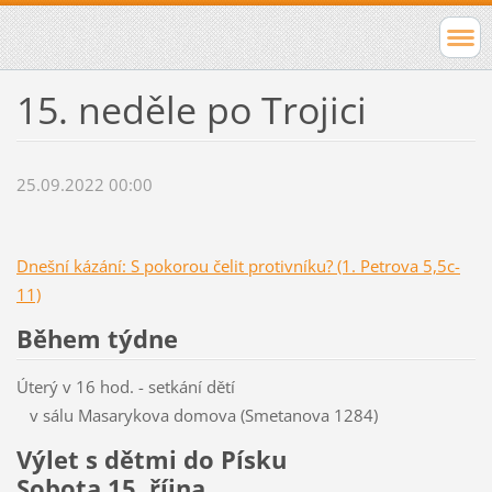
15. neděle po Trojici
25.09.2022 00:00
Dnešní kázání: S pokorou čelit protivníku? (1. Petrova 5,5c-
11)
Během týdne
Úterý v 16 hod. - setkání dětí
v sálu Masarykova domova (Smetanova 1284)
Výlet s dětmi do Písku
Sobota 15. října