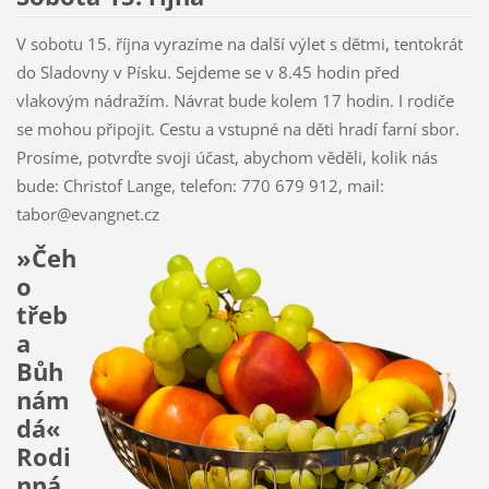
V sobotu 15. října vyrazíme na další výlet s dětmi, tentokrát
do Sladovny v Písku. Sejdeme se v 8.45 hodin před
vlakovým nádražím. Návrat bude kolem 17 hodin. I rodiče
se mohou připojit. Cestu a vstupné na děti hradí farní sbor.
Prosíme, potvrďte svoji účast, abychom věděli, kolik nás
bude: Christof Lange, telefon: 770 679 912, mail:
tabor@evangnet.cz
»Čeh
o
třeb
a
Bůh
nám
dá«
Rodi
nná