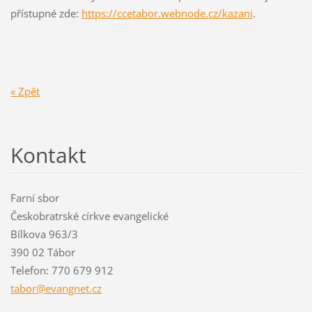
přístupné zde:
https://ccetabor.webnode.cz/kazani
.
« Zpět
Kontakt
Farní sbor
Českobratrské církve evangelické
Bílkova 963/3
390 02 Tábor
Telefon: 770 679 912
tabor@ev
angnet.c
z