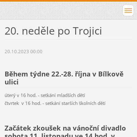
20. neděle po Trojici
20.10.2023 00:00
Během týdne 22.-28. října v Bílkově
ulici
úterý v 16 hod. - setkání mladších dětí
čtvrtek v 16 hod. - setkání starších školních dětí
Začátek zkoušek na vánoční divadlo
sobota 11. listopadu ve 14 hod. v