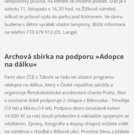
lampionový průvod, na kterém se chceme podílet. Sraz je v
sobotu 11. listopadu v 16,30 hod. na Žižkově náměstí,
odkud se průvod vydá do parku pod Kotnovem. Ve sboru
budeme s dětmi vyrábět vlastní lampiony. Bližší informace
na telefon 770 679 912 (Ch. Lange).
Archová sbírka na podporu »Adopce
na dálku«
Farní sbor ČCE v Táboře se řadu let účastní programu
»Adopce na dálku«, který v České republice založila a
organizuje Římskokatolická arcidiecesní charita Praha. Sbor
v současné době podporuje 2 chlapce z Běloruska - Timofeje
(10 let) a Mikitu (14 let). Podpora sboru (současně kolem
14.000 Kč za rok) slouží především k nákladům spojeným se
vdzěláním. Zprávy, fotografie a dopisy chlapců můžete vidět
na nástěnce v chodbě v Bílkově ulici. Prosíme členy a přátele