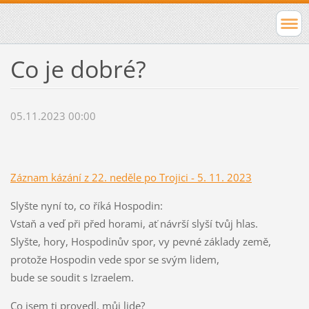
Co je dobré?
05.11.2023 00:00
Záznam kázání z 22. neděle po Trojici - 5. 11. 2023
Slyšte nyní to, co říká Hospodin:
Vstaň a veď při před horami, ať návrší slyší tvůj hlas.
Slyšte, hory, Hospodinův spor, vy pevné základy země,
protože Hospodin vede spor se svým lidem,
bude se soudit s Izraelem.
Co jsem ti provedl, můj lide?