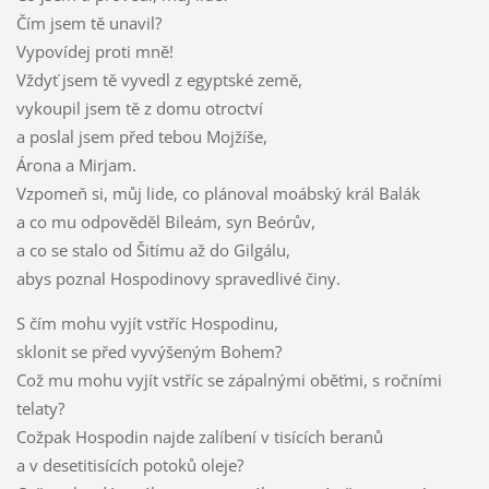
Čím jsem tě unavil?
Vypovídej proti mně!
Vždyť jsem tě vyvedl z egyptské země,
vykoupil jsem tě z domu otroctví
a poslal jsem před tebou Mojžíše,
Árona a Mirjam.
Vzpomeň si, můj lide, co plánoval moábský král Balák
a co mu odpověděl Bileám, syn Beórův,
a co se stalo od Šitímu až do Gilgálu,
abys poznal Hospodinovy spravedlivé činy.
S čím mohu vyjít vstříc Hospodinu,
sklonit se před vyvýšeným Bohem?
Což mu mohu vyjít vstříc se zápalnými oběťmi, s ročními
telaty?
Cožpak Hospodin najde zalíbení v tisících beranů
a v desetitisících potoků oleje?