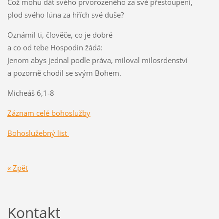
Což mohu dát svého prvorozeného za své přestoupení,
plod svého lůna za hřích své duše?
Oznámil ti, člověče, co je dobré
a co od tebe Hospodin žádá:
Jenom abys jednal podle práva, miloval milosrdenství
a pozorně chodil se svým Bohem.
Micheáš 6,1-8
Záznam celé bohoslužby
Bohoslužebný list
« Zpět
Kontakt