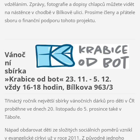
vdzěláním. Zprávy, fotografie a dopisy chlapců můžete vidět
na nástěnce v chodbě v Bílkově ulici. Prosíme členy a přátele
sboru o finanční podporu tohoto projektu.
Vánoč
ní
sbírka
»Krabice od bot« 23. 11. - 5. 12.
vždy 16-18 hodin, Bílkova 963/3
Třináctý ročník největší sbírky vánočních dárků pro děti v ČR
proběhne ve dnech 20. listopadu do 5. prosince také v
Táboře.
Nápad obdarovat děti ze složitých sociálních poměrů vznikl
v evangelické církvi už v roce 2011. Z původně jednoho