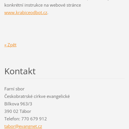
konkrétní instrukce na webové stránce
www.krabiceodbot.cz
.
« Zpět
Kontakt
Farní sbor
Českobratrské církve evangelické
Bílkova 963/3
390 02 Tábor
Telefon: 770 679 912
tabor@ev
angnet.c
z