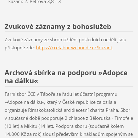
kázání: 2. Petrova 3,8-13
Zvukové záznamy z bohoslužeb
Zvukové záznamy ze shromáždění posledních nedělí jsou
přístupné zde:
https://ccetabor.webnode.cz/kazani
.
Archová sbírka na podporu »Adopce
na dálku«
Farní sbor ČCE v Táboře se řadu let účastní programu
»Adopce na dálku«, který v České republice založila a
organizuje Římskokatolická arcidiecesní charita Praha. Sbor
v současné době podporuje 2 chlapce z Běloruska - Timofeje
(10 let) a Mikitu (14 let). Podpora sboru (současně kolem
14.000 Kč za rok) slouží především k nákladům spojeným se