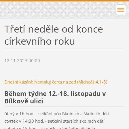
Třetí neděle od konce
církevního roku
12.11.2023 00:00
Dnešní kázání: Nemaluj čerta na zeď (Micheáš 4,1-5)
Během týdne 12.-18. listopadu v
Bílkově ulici
úterý v 16 hod. - setkání předškolních a školních dětí
čtvrtek v 14:30 hod. - setkání starších školních dětí
sobota v 15 hod. - zkouška vánočního divadla