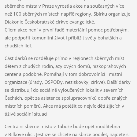
sběrného místa v Praze vyrostla akce na současných více
než 100 sběrných místech napříč regiony. Sbírku organizuje
Diakonie Českobratrské církve evangelické.
Cílem akce není v první řadě materiální pomoc potřebným,
ale podpořit komunitní život i přiblížit světy bohatších a
chudších lidí.
Část dárků se rozděluje přímo v regionech sběrných míst
dětem z chudých rodin, azylových domů, nízkoprahových
center a podobně. Pomáhají v tom dobrovolníci i místní
organizace (úřady, OSPODy, neziskovky, církve). Další dárky
se distribuují do sociálně vyloučených lokalit v severních
Čechách, opět za asistence spolupracovníků dobře znalých
místních poměrů. Akce má potěšit co nejvíc dětí žijících v
tíživé sociální situaci.
Centrální sběrné místo v Táboře bude opět modlitebna
v Bílkově ulici. Jestliže se chcete na sbírce podílet, najděte si