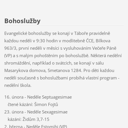
Bohoslužby
Evangelické bohoslužby se konají v Táboře pravidelně
každou neděli v 9:30 hodin v modlitebně ČCE, Bílkova
963/3, první neděli v měsíci s vysluhováním Večeře Páně
(VP) a s malým pohoštěním po bohoslužbě. Některá nedělní
shromáždění, například o svátcích, se konají v sálu
Masarykova domova, Smetanova 1284. Pro děti každou
neděli současně s bohoslužbami probíhá vlastní program -
nedělní škola.
16. února - Neděle Septuagesimae
čtené kázání: Šimon Fojtů
23. února - Neděle Sexagesimae
kázání: Židům 3,7-15
2. března - Neděle Estomihi (VP)