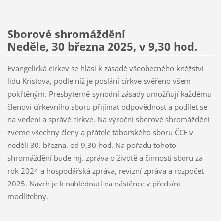
Sborové shromáždění
Neděle, 30 března 2025, v 9,30 hod.
Evangelická církev se hlásí k zásadě všeobecného kněžství
lidu Kristova, podle níž je poslání církve svěřeno všem
pokřtěným. Presbyterně-synodní zásady umožňují každému
členovi církevního sboru přijímat odpovědnost a podílet se
na vedení a správě církve. Na výroční sborové shromáždění
zveme všechny členy a přátele táborského sboru ČCE v
neděli 30. března. od 9,30 hod. Na pořadu tohoto
shromáždění bude mj. zpráva o životě a činnosti sboru za
rok 2024 a hospodářská zpráva, revizní zpráva a rozpočet
2025. Návrh je k nahlédnutí na nástěnce v předsíni
modlitebny.