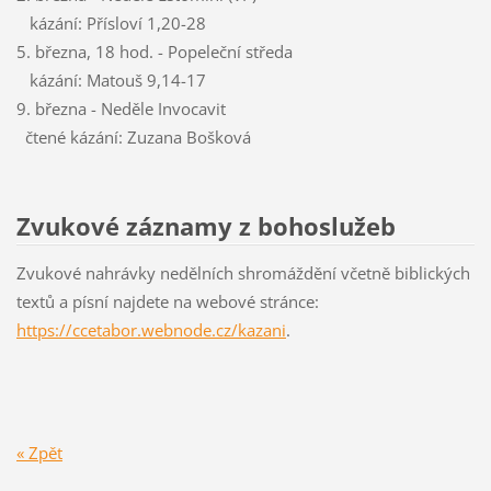
kázání: Přísloví 1,20-28
5. března, 18 hod. - Popeleční středa
kázání: Matouš 9,14-17
9. března - Neděle Invocavit
čtené kázání: Zuzana Bošková
Zvukové záznamy z bohoslužeb
Zvukové nahrávky nedělních shromáždění včetně biblických
textů a písní najdete na webové stránce:
https://ccetabor.webnode.cz/kazani
.
« Zpět