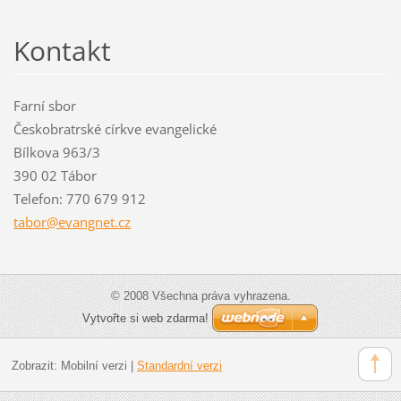
Kontakt
Farní sbor
Českobratrské církve evangelické
Bílkova 963/3
390 02 Tábor
Telefon: 770 679 912
tabor@ev
angnet.c
z
© 2008 Všechna práva vyhrazena.
Vytvořte si web zdarma!
Zobrazit:
Mobilní verzi
|
Standardní verzi