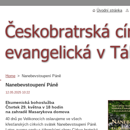
Úvodní stránka
Home
>
Nanebevstoupení Páně
Nanebevstoupení Páně
12.05.2025 10:22
Ekumenická bohoslužba
Čtvrtek 29. května v 18 hodin
na zahradě Masarykova domova
40 dnů po Velikonocích oslavujeme ve všech
křesťanských církvích svátek Nanebevstoupení Páně.
Letos zveme spolu s táborskými sbory Církve bratrské,