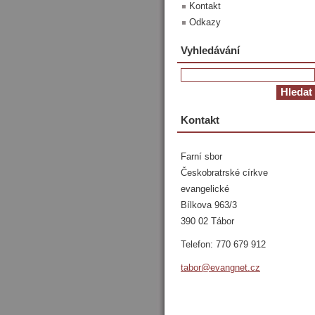
Kontakt
Odkazy
Vyhledávání
Kontakt
Farní sbor
Českobratrské církve
evangelické
Bílkova 963/3
390 02 Tábor
Telefon: 770 679 912
tabor@ev
angnet.c
z