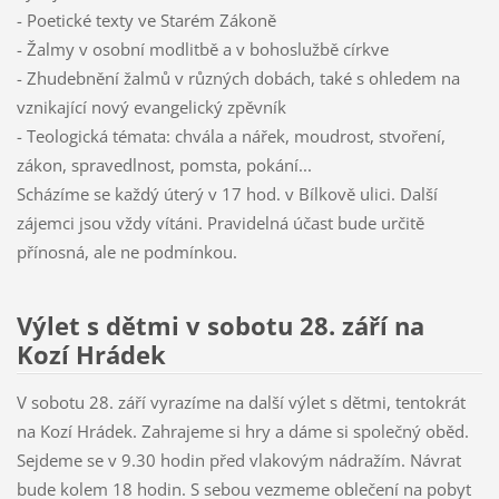
- Poetické texty ve Starém Zákoně
- Žalmy v osobní modlitbě a v bohoslužbě církve
- Zhudebnění žalmů v různých dobách, také s ohledem na
vznikající nový evangelický zpěvník
- Teologická témata: chvála a nářek, moudrost, stvoření,
zákon, spravedlnost, pomsta, pokání...
Scházíme se každý úterý v 17 hod. v Bílkově ulici. Další
zájemci jsou vždy vítáni. Pravidelná účast bude určitě
přínosná, ale ne podmínkou.
Výlet s dětmi v sobotu 28. září na
Kozí Hrádek
V sobotu 28. září vyrazíme na další výlet s dětmi, tentokrát
na Kozí Hrádek. Zahrajeme si hry a dáme si společný oběd.
Sejdeme se v 9.30 hodin před vlakovým nádražím. Návrat
bude kolem 18 hodin. S sebou vezmeme oblečení na pobyt