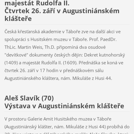
majestát Rudolfa II.
Čtvrtek 26. září v Augustiniánském
klášteře
Česká křesťanská akademie v Táboře zve na další akci ve
spolupráci s Husitském muzeu v Táboře. Prof. PaedDr.
ThLic. Martin Weis, Th.D. připomíná dva osudové
"devítkové" dokumenty českých dějin: Dekret kutnohorský
(1409) a majestát Rudolfa II. (1609). Přednáška se koná ve
čtvrtek 26. září v 17 hodin v přednáškovém sálu
Augustiniánského kláštera, nám. Mikuláše z Husi 44.
Aleš Slavík (70)
Výstava v Augustiniánském klášteře
V prostoru Galerie Amit Husitského muzea v Táboře
(Augustiniánský klášter, nám. Mikuláše z Husi 44) probíhá do