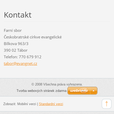
Kontakt
Farní sbor
Českobratrské církve evangelické
Bílkova 963/3
390 02 Tábor
Telefon: 770 679 912
tabor@ev
angnet.c
z
© 2008 Všechna práva vyhrazena.
Tvorba webových stránek zdarma
Zobrazit:
Mobilní verzi
|
Standardní verzi