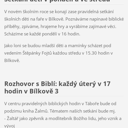
V novém školním roce se konají zase pravidelná setkání
školních děti na faře v Bílkově. Poznáváme napínavé biblické
příběhy, zpíváme, hrajeme hry a vyrábíme zajímavé věci.
Scházíme se každé pondělí v 16 hodin.
Jako loni se budou mladší děti a mamínky scházet pod
vedením Štěpánky Fojtů každou středu v 15.30 hodin v
Bílkově.
Rozhovor s Biblí: každý úterý v 17
hodin v Bílkově 3
V centru pravidelných biblických hodin v Táboře bude od
podzimu kniha Žalmů. Tématem naších setkání bude mj.
- Žaltář jako zpěvník a modlitebník Božího lidu, jeho vznik a
vývoj