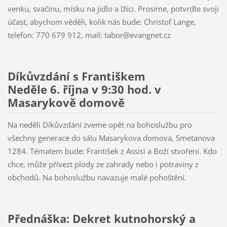
venku, svačinu, mísku na jídlo a lžíci. Prosíme, potvrďte svoji
účast, abychom věděli, kolik nás bude: Christof Lange,
telefon: 770 679 912, mail: tabor@evangnet.cz
Díkůvzdání s Františkem
Neděle 6. října v 9:30 hod. v
Masarykově domově
Na neděli Díkůvzdání zveme opět na bohoslužbu pro
všechny generace do sálu Masarykova domova, Smetanova
1284. Tématem bude: František z Assisi a Boží stvoření. Kdo
chce, může přívezt plody ze zahrady nebo i potraviny z
obchodů. Na bohoslužbu navazuje malé pohoštění.
Přednáška: Dekret kutnohorský a