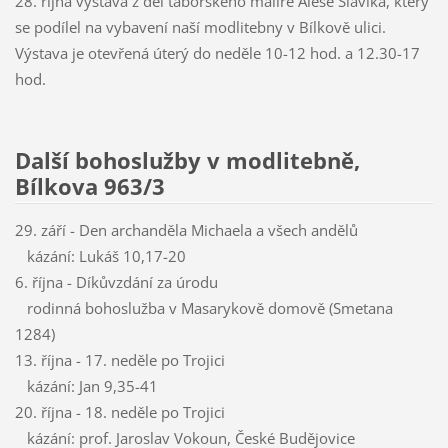
28. října výstava z děl táborského malíře Aleše Slavíka, který
se podílel na vybavení naší modlitebny v Bílkově ulici.
Výstava je otevřená úterý do neděle 10-12 hod. a 12.30-17
hod.
Další bohoslužby v modlitebně,
Bílkova 963/3
29. září - Den archanděla Michaela a všech andělů
kázání: Lukáš 10,17-20
6. října - Díkůvzdání za úrodu
rodinná bohoslužba v Masarykově domově (Smetana
1284)
13. října - 17. neděle po Trojici
kázání: Jan 9,35-41
20. října - 18. neděle po Trojici
kázání: prof. Jaroslav Vokoun, České Budějovice