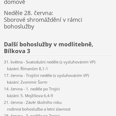
domově
Neděle 28. června:
Sborové shromáždění v rámci
bohoslužby
Další bohoslužby v modlitebně,
Bílkova 3
31. května - Svatodušní neděle (s vysluhováním VP)
kázání: Římanům 8,1-1
17. června - Trojiční neděle (s vysluhováním VP)
kázání: Zvonimír Šorm
14. června - 1. neděle po Trojici
kázání: 5. Mojžíšova 6,4-9
21. června - Závěr školního roku
rodinná bohoslužba a letní slavnost
28. června - 3. neděle po Trojici