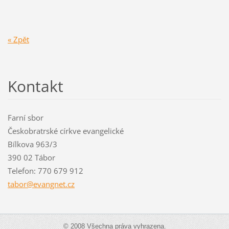
« Zpět
Kontakt
Farní sbor
Českobratrské církve evangelické
Bílkova 963/3
390 02 Tábor
Telefon: 770 679 912
tabor@ev
angnet.c
z
© 2008 Všechna práva vyhrazena.