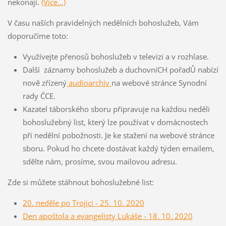
nekonají.
(Vice...)
V času naších pravidelných nedělních bohoslužeb, Vám
doporučíme toto:
Využívejte přenosů bohoslužeb v televizi a v rozhlase.
Další záznamy bohoslužeb a duchovníCH pořadŮ nabízí
nově zřízený
audioarchiv
na webové stránce Synodní
rady ČCE.
Kazatel táborského sboru připravuje na každou neděli
bohoslužebný list, který lze používat v domácnostech
při nedělní pobožnosti. Je ke stažení na webové stránce
sboru. Pokud ho chcete dostávat každý týden emailem,
sdělte nám, prosíme, svou mailovou adresu.
Zde si můžete stáhnout bohoslužebné list:
20. neděle po Trojici - 25. 10. 2020
Den apoštola a evangelisty Lukáše - 18. 10. 2020