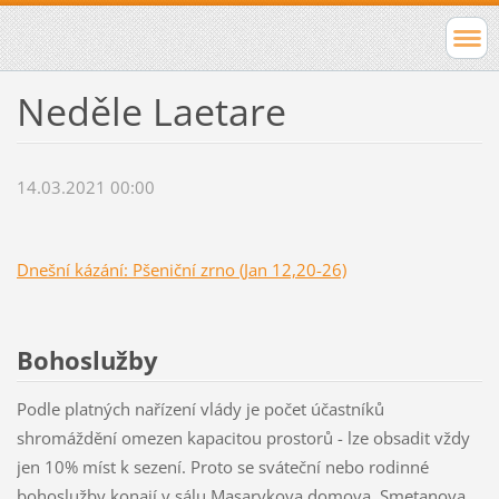
Neděle Laetare
14.03.2021 00:00
Dnešní kázání: Pšeniční zrno (Jan 12,20-26)
Bohoslužby
Podle platných nařízení vlády je počet účastníků
shromáždění omezen kapacitou prostorů - lze obsadit vždy
jen 10% míst k sezení. Proto se sváteční nebo rodinné
bohoslužby konají v sálu Masarykova domova, Smetanova