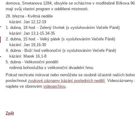
domova, Smetanova 1284, obvykle se scházíme v modlitebně Bílkova 963
mají svůj vlastní program v oddělené mistnosti.
28. března - Květná neděle
kázání: Jan 12,12-19
1. dubna, 18 hod. - Zelený čtvrtek (s vysluhováním Večeře Páně)
kázání: Jan 13,1-15.34-35
2. dubna, 15 hod. - Velký pátek (s vysluhováním Večeře Páně)
kázání: Jan 19,16-30
4. dubna - Boží hod velikonoční (s vysluhováním Večeře Páně)
kázání: Marek 16,1-8
5. dubna - Velikonoční pondělí
rodinná bohoslužba s velikonoční divadelní hrou
Pokud nechcete riskovat nebo nemůžete se osobně účastnit naších bohos
poslechnout
zvukové záznamy kázání posledních nedělí
. Videozáznamy 
najdete ve sborovém
videoarchivu
.
Zpět