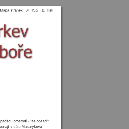
Mapa stránek
RSS
Tisk
acitou prostorů - lze obsadit
konají v sálu Masarykova