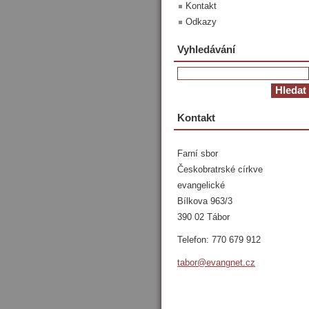
Kontakt
Odkazy
Vyhledávání
Kontakt
Farní sbor
Českobratrské církve
evangelické
Bílkova 963/3
390 02 Tábor
Telefon: 770 679 912
tabor@ev
angnet.c
z