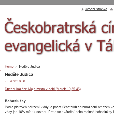
Úvodní stránka
Home
>
Neděle Judica
Neděle Judica
21.03.2021 00:00
Dnešní kázání: Moje místo v nebi (Marek 10,35-45)
Bohoslužby
Podle platných nařízení vlády je počet účastníků shromáždění omezen kap
vždy jen 10% míst k sezení. Proto se sváteční nebo rodinné bohoslužby 