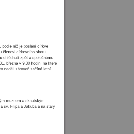
 podle níž je poslání církve
 členovi církevního sboru
mu ohlédnutí zpět a společnému
1. března v 9,30 hodin, na které
o neděli zároveň začíná letní
tským muzeem a skautským
a sv. Filipa a Jakuba a na starý