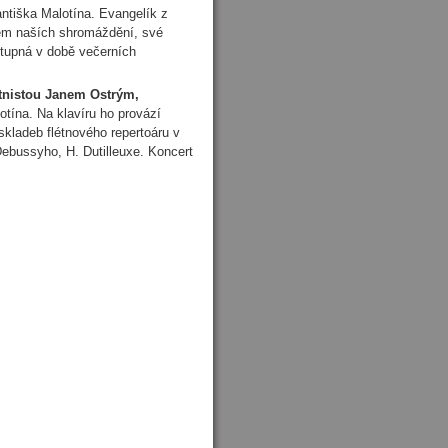
antiška Malotína. Evangelík z
kem naších shromáždění, své
ostupná v době večerních
étnistou Janem Ostrým,
otína. Na klavíru ho provází
kladeb flétnového repertoáru v
Debussyho, H. Dutilleuxe. Koncert