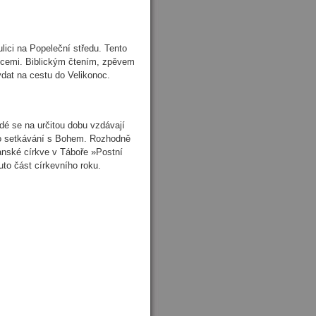
lici na Popeleční středu. Tento
nocemi. Biblickým čtením, zpěvem
at na cestu do Velikonoc.
idé se na určitou dobu vzdávají
í pro setkávání s Bohem. Rozhodně
anské církve v Táboře »Postní
to část církevního roku.