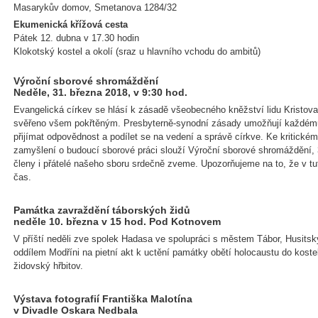
Masarykův domov, Smetanova 1284/32
Ekumenická křížová cesta
Pátek 12. dubna v 17.30 hodin
Klokotský kostel a okolí (sraz u hlavního vchodu do ambitů)
Výroční sborové shromáždění
Neděle, 31. března 2018, v 9:30 hod.
Evangelická církev se hlásí k zásadě všeobecného kněžství lidu Kristova,
svěřeno všem pokřtěným. Presbyterně-synodní zásady umožňují každému
přijímat odpovědnost a podílet se na vedení a správě církve. Ke kritické
zamyšlení o budoucí sborové práci slouží Výroční sborové shromáždění, 3
členy i přátelé našeho sboru srdečně zveme. Upozorňujeme na to, že v tut
čas.
Památka zavraždění táborských židů
neděle 10. března v 15 hod. Pod Kotnovem
V příští neděli zve spolek Hadasa ve spolupráci s městem Tábor, Husi
oddílem Modříni na pietní akt k uctění památky obětí holocaustu do kostel
židovský hřbitov.
Výstava fotografií Františka Malotína
v Divadle Oskara Nedbala