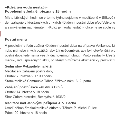
»Když jen voda nestačí«
Popeleční středa 6. března v 18 hodin
Místo biblických hodin se v tomto týdnu sejdeme v modlitebně v Bílkově u
den zahajuje v křesťanských církvích 40tidenní postní dobu před Veliko
a zamýšlením nad tématem »Když jen voda nestačí« chceme se spolu vyd
Postní menu
V popeleční středu začíná 40tidenní postní doba na přípravu Velikonoc. L
jídla, pití nebo jiných požitků, aby žili uvědoměleji, aby byli otevřenějš
postní doba tedy nemá vést k duchovnímu hubnutí. Proto sestavily křesť
menu«, řadu společných akcí, při kterých můžeme ekumenicky prožívat tu
Sedm slov Vykupitele na kříži
Meditace k zahájení postní doby
Čtvrtek 7. března v 17.30 hodin
Starokatolické Communio Tábor, Žižkovo nám. 6, 2. patro
Zahájení postní akce »40 dní s Biblí«
Čtvrtek 14. března v 18 hodin
Sbor Církve bratrské, Bechyňská 1636/2
Meditace nad Janovými pašijemi J. S. Bacha
Uvádí děkan římskokatolické církve v Táboře P. Michal Pulec
Pátek 29. března v 18 hodin