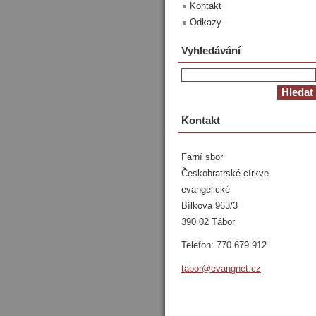
Kontakt
Odkazy
Vyhledávání
Kontakt
Farní sbor
Českobratrské církve
evangelické
Bílkova 963/3
390 02 Tábor
Telefon: 770 679 912
tabor@ev
angnet.c
z