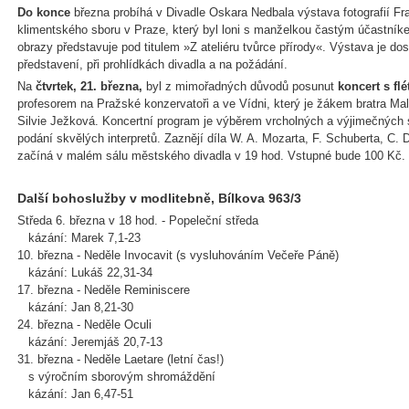
Do konce
března probíhá v Divadle Oskara Nedbala výstava fotografií Fr
klimentského sboru v Praze, který byl loni s manželkou častým účastní
obrazy představuje pod titulem »Z ateliéru tvůrce přírody«. Výstava je d
představení, při prohlídkách divadla a na požádání.
Na
čtvrtek, 21. března,
byl z mimořadných důvodů posunut
koncert s fl
profesorem na Pražské konzervatoři a ve Vídni, který je žákem bratra Mal
Silvie Ježková. Koncertní program je výběrem vrcholných a výjimečných s
podání skvělých interpretů. Zaznějí díla W. A. Mozarta, F. Schuberta, C. 
začíná v malém sálu městského divadla v 19 hod. Vstupné bude 100 Kč.
Další bohoslužby v modlitebně, Bílkova 963/3
Středa 6. března v 18 hod. - Popeleční středa
kázání: Marek 7,1-23
10. března - Neděle Invocavit (s vysluhováním Večeře Páně)
kázání: Lukáš 22,31-34
17. března - Neděle Reminiscere
kázání: Jan 8,21-30
24. března - Neděle Oculi
kázání: Jeremjáš 20,7-13
31. března - Neděle Laetare (letní čas!)
s výročním sborovým shromáždění
kázání: Jan 6,47-51