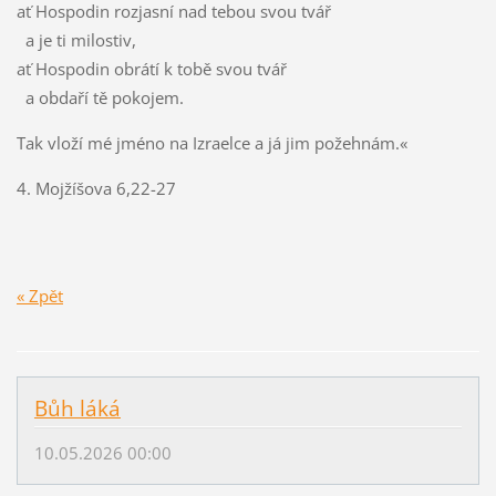
ať Hospodin rozjasní nad tebou svou tvář
a je ti milostiv,
ať Hospodin obrátí k tobě svou tvář
a obdaří tě pokojem.
Tak vloží mé jméno na Izraelce a já jim požehnám.«
4. Mojžíšova 6,22-27
« Zpět
Bůh láká
10.05.2026 00:00