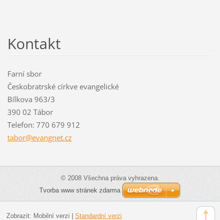
Kontakt
Farní sbor
Českobratrské církve evangelické
Bílkova 963/3
390 02 Tábor
Telefon: 770 679 912
tabor@ev
angnet.c
z
© 2008 Všechna práva vyhrazena.
Tvorba www stránek zdarma
Zobrazit:
Mobilní verzi
|
Standardní verzi