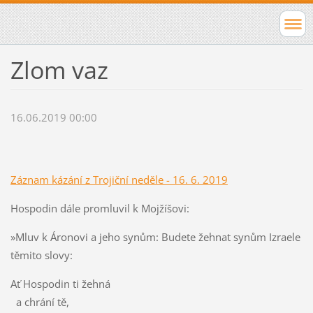
Zlom vaz
16.06.2019 00:00
Záznam kázání z Trojiční neděle - 16. 6. 2019
Hospodin dále promluvil k Mojžíšovi:
»Mluv k Áronovi a jeho synům: Budete žehnat synům Izraele
těmito slovy:
Ať Hospodin ti žehná
a chrání tě,